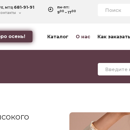
681-91-91
пн-пт:
IFE, MTS)
00
00
9
– 17
контакты
ро осень!
Каталог
О нас
Как заказат
сокого