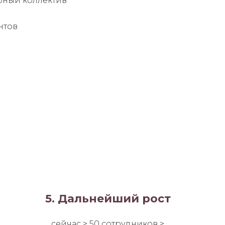
ный коллектив
нтов
5. Дальнейший рост
сейчас > 50 сотрудников >