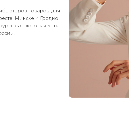
и
бью
то
ров товаров для
есте, Минске и Гродно .
уры высокого качества.
оссии.