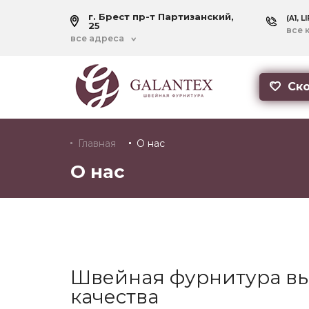
г. Брест пр-т Партизанский,
(A1, L
25
все 
все адреса
Ско
Главная
О нас
О нас
Швейная фурнитура вы
качества