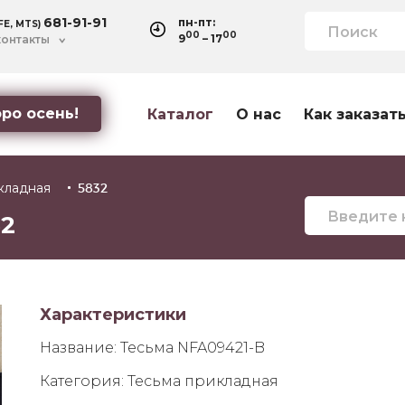
681-91-91
пн-пт:
IFE, MTS)
00
00
9
– 17
контакты
ро осень!
Каталог
О нас
Как заказат
кладная
5832
32
Характеристики
Название:
Тесьма NFA09421-B
Категория:
Тесьма прикладная